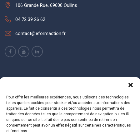
106 Grande Rue, 69600 Oullins
04 72 39 26 62
contact@eformaction.fr
Pour offrir les meilleures expériences, nous utilisons des technologies
telles que les cookies pour stocker et/ou accéder aux informations des
Copyright
e-FORMaction
© 2025 - Ce site est protégé par
appareils. Le fait de consentir à ces technologies nous permettra de
reCAPTCHA et la
Politique de confidentialité
ainsi que les
traiter des données telles que le comportement de navigation ou les ID
uniques sur ce site. Le fait de ne pas consentir ou de retirer son
Conditions d'utilisation
de Google s'appliquent.
consentement peut avoir un effet négatif sur certaines caractéristiques
et fonctions.
Accueil
Qui sommes-nous ?